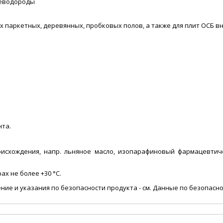
леводороды
паркетных, деревянных, пробковых полов, а также для плит ОСБ в
нта.
исхождения, напр. льняное масло, изопарафиновый фармацевтиче
х не более +30 °C.
ие и указания по безопасности продукта - см. Данные по безопасно