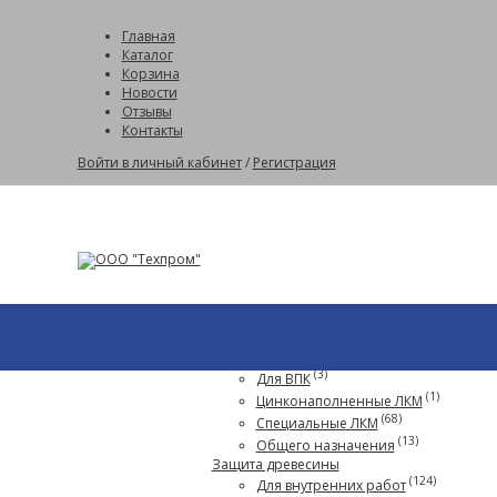
Главная
Каталог
Корзина
Новости
Отзывы
Контакты
Войти в личный кабинет
/
Регистрация
Защита металла
(41)
Индустриальные покрытия
(52)
Для нефтегазовой отрасли
(3)
Для ВПК
(1)
Цинконаполненные ЛКМ
(68)
Специальные ЛКМ
(13)
Общего назначения
Защита древесины
(124)
Для внутренних работ