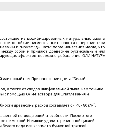
 состоящее из модифицированных натуральных смол и
е светостойкие пигменты впитываются в верхние слои
цаемым и сможет “дышать” после нанесения масла, что
я между собой и придают древесине рустикальный или
ссирующих эффектов возможно добавление ОЛИ-НАТУРА
ый или новый пол. При нанесении цвета “Белый
ков, а также от следов шлифовальной пыли. Чем тоньше
вы с помощью ОЛИ-Раствора для шпатлевания и
2
сти древесины расход составляет ок. 40 - 80 г/м
.
овышенной поглощающей способности. После этого
же не мокрой. Излишки удалить резиновой циклей.
и белого пада или хлопчато-бумажной тряпкой.