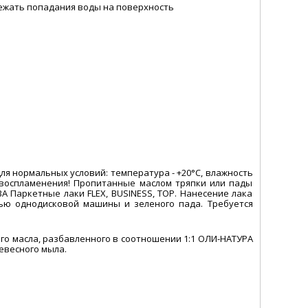
збежать попадания воды на поверхность
ля нормальных условий: температура - +20°C, влажность
овоспламенения! Пропитанные маслом тряпки или пады
 Паркетные лаки FLEX, BUSINESS, TOP. Нанесение лака
ью однодисковой машины и зеленого пада. Требуется
о масла, разбавленного в соотношении 1:1 ОЛИ-НАТУРА
евесного мыла.