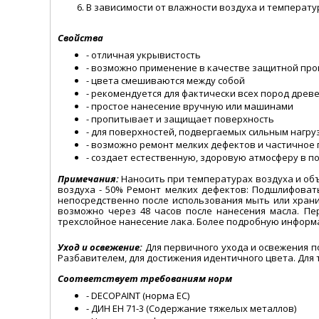
В зависимости от влажности воздуха и температу
Свойства
- отличная укрывистость
- возможно применение в качестве защитной проп
- цвета смешиваются между собой
- рекомендуется для фактически всех пород древ
- простое нанесение вручную или машинами
- пропитывает и защищает поверхность
- для поверхностей, подвергаемых сильным нагру
- возможно ремонт мелких дефектов и частичное
- создает естественную, здоровую атмосферу в 
Примечания:
Наносить при температурах воздуха и объ
воздуха - 50% Ремонт мелких дефектов: Подшлифоват
непосредственно после использования мыть или храни
возможно через 48 часов после нанесения масла. П
трехслойное нанесение лака. Более подробную информ
Уход и освежение:
Для первичного ухода и освежения 
Разбавителем, для достижения идентичного цвета. Для
Соответствует требованиям норм
- DECOPAINT (норма ЕС)
- ДИН ЕН 71-3 (Содержание тяжелых металлов)