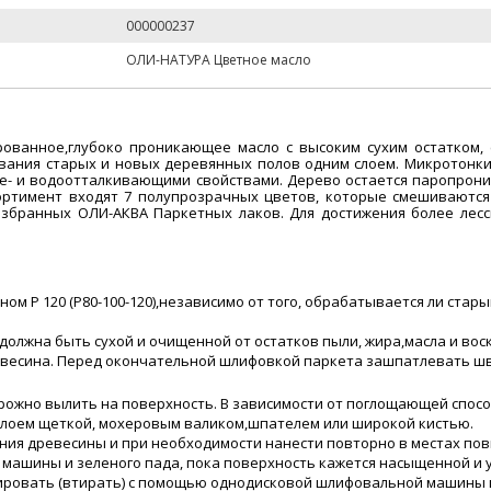
000000237
ОЛИ-НАТУРА Цветное масло
рованное,глубоко проникающее масло с высоким сухим остатком,
вания старых и новых деревянных полов одним слоем. Микротонки
зе- и водоотталкивающими свойствами. Дерево остается паропрони
ортимент входят 7 полупрозрачных цветов, которые смешиваютс
избранных ОЛИ-АКВА Паркетных лаков. Для достижения более ле
м Р 120 (Р80-100-120),независимо от того, обрабатывается ли стар
должна быть сухой и очищенной от остатков пыли, жира,масла и вос
евесина. Перед окончательной шлифовкой паркета зашпатлевать ш
ожно вылить на поверхность. В зависимости от поглощающей способно
слоем щеткой, мохеровым валиком,шпателем или широкой кистью.
вания древесины и при необходимости нанести повторно в местах п
ашины и зеленого пада, пока поверхность кажется насыщенной и у
олировать (втирать) с помощью однодисковой шлифовальной машины 