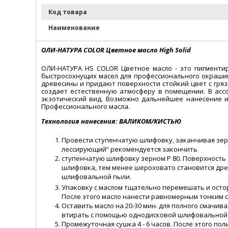
Код товара
Наименование
ОЛИ-НАТУРА COLOR Цветное масло High Solid
ОЛИ-НАТУРА HS COLOR Цветное масло - это пигменти
быстросохнущих масел для профессионального окраши
древесины и придают поверхности стойкий цвет с гря
создает естественную атмосферу в помещении. В асс
экзотический вид. Возможно дальнейшее нанесение 
Профессионального масла.
Технология нанесения: ВАЛИКОМ/КИСТЬЮ
Провести ступенчатую шлифовку, заканчивая зерно
лессирующий” рекомендуется закончить
ступенчатую шлифовку зерном Р 80. Поверхность 
шлифовка, тем менее шероховато становится др
шлифовальной пыли.
Упаковку с маслом тщательно перемешать и остор
После этого масло нанести равномерным тонким 
Оставить масло на 20-30 мин. для полного смачи
втирать с помощью однодисковой шлифовальной м
Промежуточная сушка 4 - 6 часов. После этого п