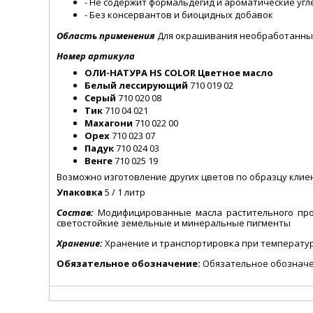
- Не содержит формальдегид и ароматические уг
- Без консервантов и биоцидных добавок
Область применения
Для окрашивания необработанных 
Номер артикула
ОЛИ-НАТУРА HS COLOR Цветное масло
Белый лессирующий
710 019 02
Серый
710 020 08
Тик
710 04 021
Махагони
710 022 00
Орех
710 023 07
Падук
710 024 03
Венге
710 025 19
Возможно изготовление других цветов по образцу клие
Упаковка
5 / 1 литр
Состав:
Модифицированные масла растительного про
светостойкие земельные и минеральные пигменты
Хранение:
Хранение и транспортировка при температура
Обязательное обозначение:
Обязательное обозначен