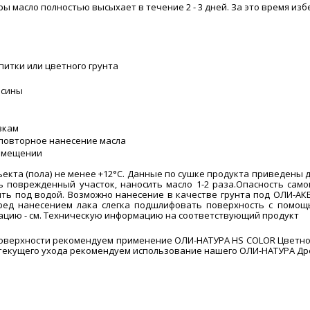
ры масло полностью высыхает в течение 2 - 3 дней. За это время и
итки или цветного грунта
есины
зкам
 повторное нанесение масла
помещении
екта (пола) не менее +12°C. Данные по сушке продукта приведены д
ь поврежденный участок, наносить масло 1-2 раза.Опасность сам
ть под водой. Возможно нанесение в качестве грунта под ОЛИ-АКВА
еред нанесением лака слегка подшлифовать поверхность с помощ
ацию - см. Техническую информацию на соответствующий продукт
поверхности рекомендуем применение ОЛИ-НАТУРА HS COLOR Цветног
 текущего ухода рекомендуем использование нашего ОЛИ-НАТУРА Др